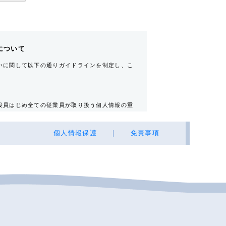
について
いに関して以下の通りガイドラインを制定し、こ
役員はじめ全ての従業員が取り扱う個人情報の重
個人情報保護
|
免責事項
不動産の所有者その他権利者
所・電話番号・Ｅ-mailアドレス）・自宅電話
売買又は賃料その他の価格・対価・付帯費用、取