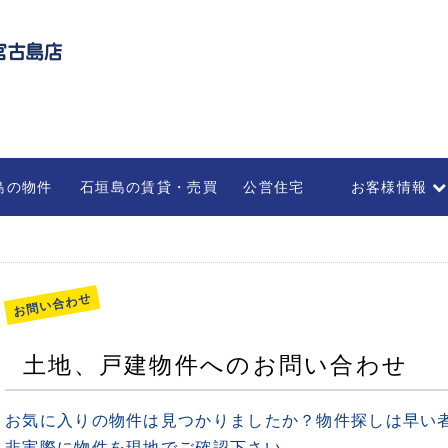
島の物件
石垣島の賃貸・売買
公営住宅
お客様情報
不動産の管理・
部屋を借りる
法人のお客様
お問い合わせ
土地、戸建物件へのお問い合わせ
お気に入りの物件は見つかりましたか？物件探しは早い
非実際に物件を現地でご確認下さい。