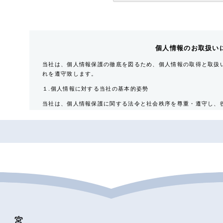
個人情報のお取扱い
当社は、個人情報保護の徹底を図るため、個人情報の取得と取扱
れを遵守致します。
１.個人情報に対する当社の基本的姿勢
当社は、個人情報保護に関する法令と社会秩序を尊重・遵守し、
要性を認識するとともに適正な取扱いと保護に努めます。
２.当社が保有する個人情報
対象者
入居希望者・入居者・連帯保証人・入居者家族・同居人・
取得情報内容
住所・氏名・性別・生年月日・年齢・職業（勤務先名称・住
番号・個人Ｅ-mail アドレス等
その他の取得情報項目
個人情報が特定できる契約の種類、申込日、契約締結日、
引における対象物件に係る関連情報並びにその他付帯情報