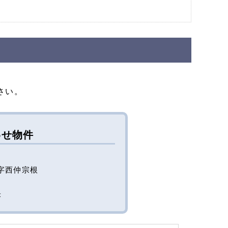
さい。
わせ物件
字西仲宗根
米