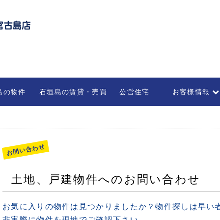
島の物件
石垣島の賃貸・売買
公営住宅
お客様情報
不動産の管理・
部屋を借りる
法人のお客様
お問い合わせ
土地、戸建物件へのお問い合わせ
お気に入りの物件は見つかりましたか？物件探しは早い
非実際に物件を現地でご確認下さい。