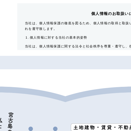
個人情報のお取扱い
当社は、個人情報保護の徹底を図るため、個人情報の取得と取扱
れを遵守致します。
１.個人情報に対する当社の基本的姿勢
当社は、個人情報保護に関する法令と社会秩序を尊重・遵守し、
要性を認識するとともに適正な取扱いと保護に努めます。
２.当社が保有する個人情報
対象者
入居希望者・入居者・連帯保証人・入居者家族・同居人・
取得情報内容
住所・氏名・性別・生年月日・年齢・職業（勤務先名称・住
番号・個人Ｅ-mail アドレス等
その他の取得情報項目
個人情報が特定できる契約の種類、申込日、契約締結日、
引における対象物件に係る関連情報並びにその他付帯情報
３．利用目的の内容