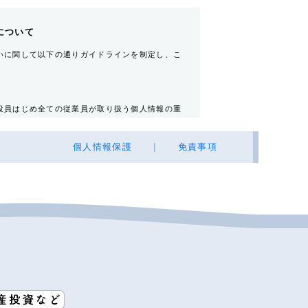
について
いに関して以下の通りガイドラインを制定し、こ
役員はじめ全ての従業員が取り扱う個人情報の重
個人情報保護
|
免責事項
不動産の所有者その他権利者
所・電話番号・Ｅ-mailアドレス）・自宅電話
売買又は賃料その他の価格・対価・付帯費用、取