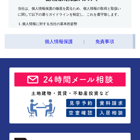
当社は、個人情報保護の徹底を図るため、個人情報の取得と取扱い
に関して以下の通りガイドラインを制定し、これを遵守致します。
１.個人情報に対する当社の基本的姿勢
当社は、個人情報保護に関する法令と社会秩序を尊重・遵守し、役
員はじめ全ての従業員が取り扱う個人情報の重要性を認識するとと
個人情報保護
|
免責事項
もに適正な取扱いと保護に努めます。
２.当社が保有する個人情報
対象者
入居希望者・入居者・連帯保証人・入居者家族・同居人・不動産
の所有者その他権利者
取得情報内容
住所・氏名・性別・生年月日・年齢・職業（勤務先名称・住所・
電話番号・Ｅ-mailアドレス）・自宅電話番号・個人Ｅ-mail アド
レス等
その他の取得情報項目
個人情報が特定できる契約の種類、申込日、契約締結日、売買又
は賃料その他の価格・対価・付帯費用、取引における対象物件に
係る関連情報並びにその他付帯情報
３．利用目的の内容