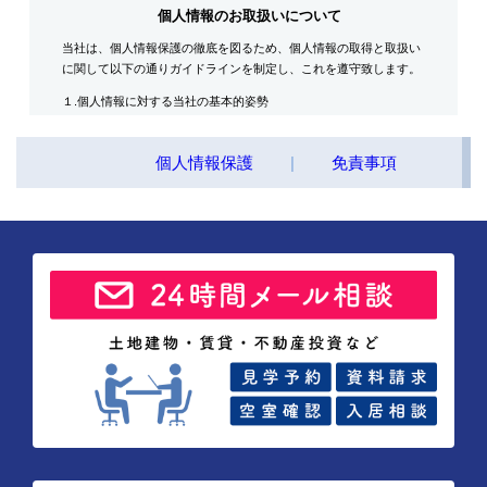
個人情報のお取扱いについて
当社は、個人情報保護の徹底を図るため、個人情報の取得と取扱い
に関して以下の通りガイドラインを制定し、これを遵守致します。
１.個人情報に対する当社の基本的姿勢
当社は、個人情報保護に関する法令と社会秩序を尊重・遵守し、役
員はじめ全ての従業員が取り扱う個人情報の重要性を認識するとと
個人情報保護
|
免責事項
もに適正な取扱いと保護に努めます。
２.当社が保有する個人情報
対象者
入居希望者・入居者・連帯保証人・入居者家族・同居人・不動産
の所有者その他権利者
取得情報内容
住所・氏名・性別・生年月日・年齢・職業（勤務先名称・住所・
電話番号・Ｅ-mailアドレス）・自宅電話番号・個人Ｅ-mail アド
レス等
その他の取得情報項目
個人情報が特定できる契約の種類、申込日、契約締結日、売買又
は賃料その他の価格・対価・付帯費用、取引における対象物件に
係る関連情報並びにその他付帯情報