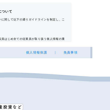
について
いに関して以下の通りガイドラインを制定し、こ
役員はじめ全ての従業員が取り扱う個人情報の重
個人情報保護
|
免責事項
不動産の所有者その他権利者
所・電話番号・Ｅ-mailアドレス）・自宅電話
売買又は賃料その他の価格・対価・付帯費用、取