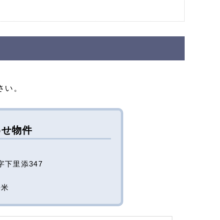
さい。
わせ物件
下里添347
平米