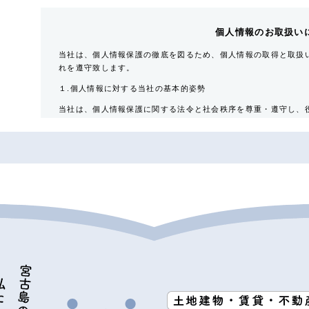
個人情報のお取扱い
当社は、個人情報保護の徹底を図るため、個人情報の取得と取扱
れを遵守致します。
１.個人情報に対する当社の基本的姿勢
当社は、個人情報保護に関する法令と社会秩序を尊重・遵守し、
要性を認識するとともに適正な取扱いと保護に努めます。
２.当社が保有する個人情報
対象者
入居希望者・入居者・連帯保証人・入居者家族・同居人・
取得情報内容
住所・氏名・性別・生年月日・年齢・職業（勤務先名称・住
番号・個人Ｅ-mail アドレス等
その他の取得情報項目
個人情報が特定できる契約の種類、申込日、契約締結日、
引における対象物件に係る関連情報並びにその他付帯情報
３．利用目的の内容