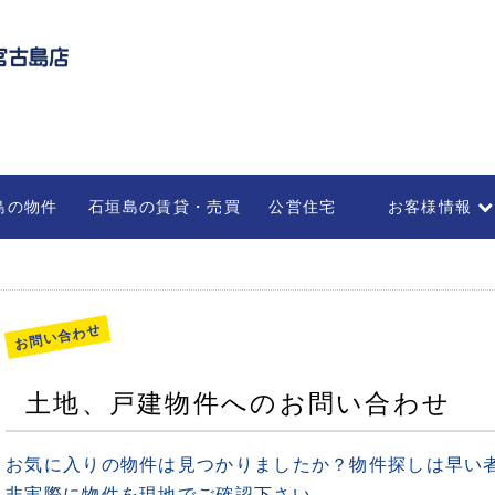
島の物件
石垣島の賃貸・売買
公営住宅
お客様情報
不動産の管理・
部屋を借りる
法人のお客様
お問い合わせ
土地、戸建物件へのお問い合わせ
お気に入りの物件は見つかりましたか？物件探しは早い
非実際に物件を現地でご確認下さい。