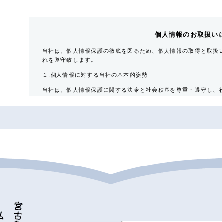
個人情報のお取扱い
当社は、個人情報保護の徹底を図るため、個人情報の取得と取扱
れを遵守致します。
１.個人情報に対する当社の基本的姿勢
当社は、個人情報保護に関する法令と社会秩序を尊重・遵守し、
要性を認識するとともに適正な取扱いと保護に努めます。
２.当社が保有する個人情報
対象者
入居希望者・入居者・連帯保証人・入居者家族・同居人・
取得情報内容
住所・氏名・性別・生年月日・年齢・職業（勤務先名称・住
番号・個人Ｅ-mail アドレス等
その他の取得情報項目
個人情報が特定できる契約の種類、申込日、契約締結日、
引における対象物件に係る関連情報並びにその他付帯情報
３．利用目的の内容