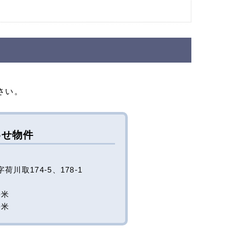
さい。
わせ物件
川取174-5、178-1
平米
平米