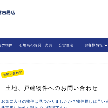
島の物件
石垣島の賃貸・売買
公営住宅
お客様情報
不動産の管理・
部屋を借りる
法人のお客様
お問い合わせ
土地、戸建物件へのお問い合わせ
お気に入りの物件は見つかりましたか？物件探しは早い
非実際に物件を現地でご確認下さい。