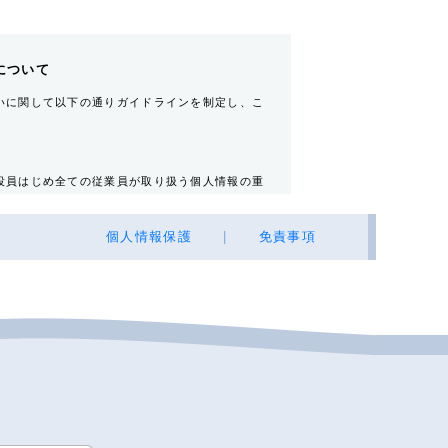
について
いに関して以下の通りガイドラインを制定し、こ
役員はじめ全ての従業員が取り扱う個人情報の重
個人情報保護
|
免責事項
不動産の所有者その他権利者
所・電話番号・Ｅ-mailアドレス）・自宅電話
売買又は賃料その他の価格・対価・付帯費用、取