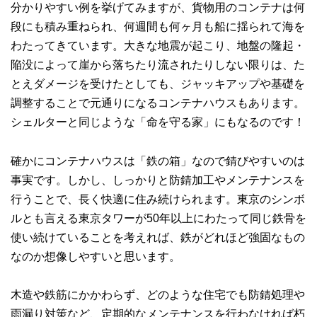
分かりやすい例を挙げてみますが、貨物用のコンテナは何
段にも積み重ねられ、何週間も何ヶ月も船に揺られて海を
わたってきています。大きな地震が起こり、地盤の隆起・
陥没によって崖から落ちたり流されたりしない限りは、た
とえダメージを受けたとしても、ジャッキアップや基礎を
調整することで元通りになるコンテナハウスもあります。
シェルターと同じような「命を守る家」にもなるのです！
確かにコンテナハウスは「鉄の箱」なので錆びやすいのは
事実です。しかし、しっかりと防錆加工やメンテナンスを
行うことで、長く快適に住み続けられます。東京のシンボ
ルとも言える東京タワーが50年以上にわたって同じ鉄骨を
使い続けていることを考えれば、鉄がどれほど強固なもの
なのか想像しやすいと思います。
木造や鉄筋にかかわらず、どのような住宅でも防錆処理や
雨漏り対策など、定期的なメンテナンスを行わなければ朽