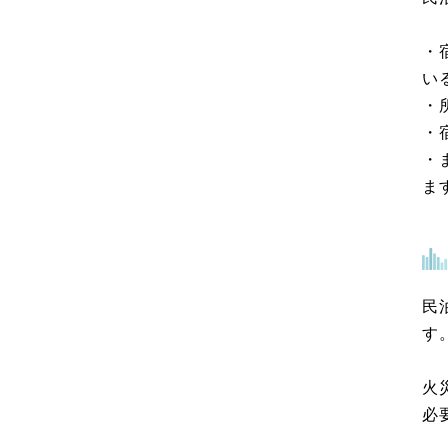
・
い
・
・
・
ま
民
す
火
必