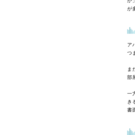
か
が
ア
つ
ま
部
一
き
書