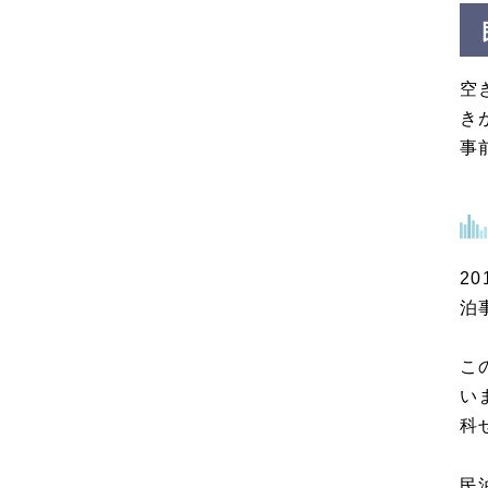
空
き
事
2
泊
こ
い
科
民