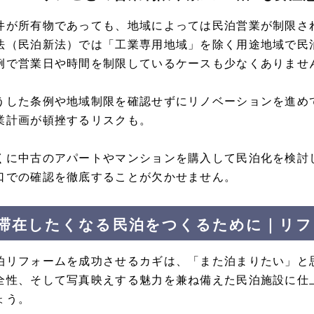
件が所有物であっても、地域によっては民泊営業が制限さ
法（民泊新法）では「工業専用地域」を除く用途地域で民
例で営業日や時間を制限しているケースも少なくありませ
うした条例や地域制限を確認せずにリノベーションを進め
業計画が頓挫するリスクも。
くに中古のアパートやマンションを購入して民泊化を検討
口での確認を徹底することが欠かせません。
滞在したくなる民泊をつくるために｜リフ
泊リフォームを成功させるカギは、「また泊まりたい」と
全性、そして写真映えする魅力を兼ね備えた民泊施設に仕
ょう。