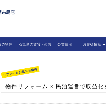
島の物件
石垣島の賃貸・売買
公営住宅
お客様情報
不動産の管理・
部屋を借りる
法人のお客様
リフォームお役立ち情報
物件リフォーム × 民泊運営で収益