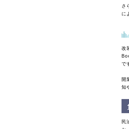
さ
に
改
B
で
開
知
民