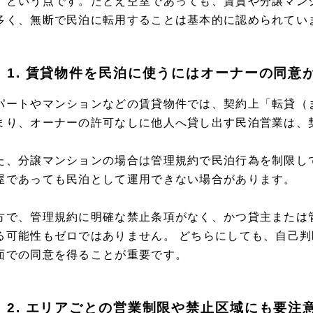
」という点です。たとえ空室であっても、賃貸や分譲マン
多く、無断で民泊に転用することは基本的に認められてい
1. 賃貸物件を民泊に使うにはオーナーの同意
パートやマンションなどの賃貸物件では、契約上「転貸（
まり、オーナーの許可なしに他人へ貸し出す民泊営業は、
た、分譲マンションの場合は管理規約で民泊行為を制限し
屋であっても民泊として運用できない場合があります。
方で、管理規約に明確な禁止条項がなく、かつ貸主または
る可能性もゼロではありません。 どちらにしても、自己
面での同意を得ることが重要です。
2. エリアごとの営業制限や禁止区域にも要注