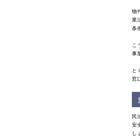
物
業
条
こ
事
と
窓
民
安
し