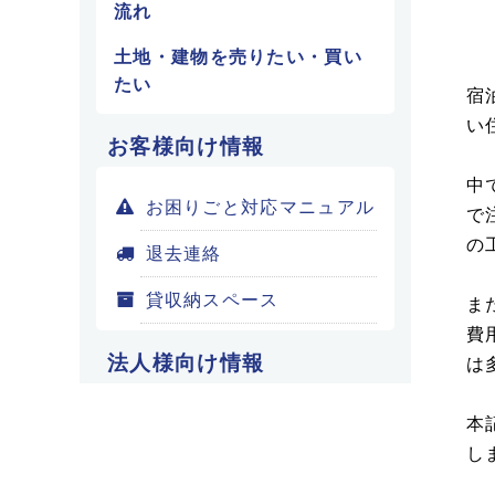
流れ
土地・建物を売りたい・買い
たい
宿
い
お客様向け情報
中
お困りごと対応マニュアル
で
の
退去連絡
貸収納スペース
ま
費
法人様向け情報
は
本
し