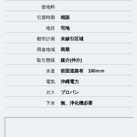
借地料
引渡時期
相談
地目
宅地
都市計画
未線引区域
用途地域
商業
取引態様
媒介(仲介)
水道
前面道路有 100ｍｍ
電気
沖縄電力
ガス
プロパン
下水
無、浄化槽必要