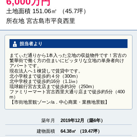
6,000万円
土地面積 151.06㎡ （45.7坪）
所在地 宮古島市平良西里
担当者より
まてぃだ通りから1本入った立地の収益物件です！宮古の
繁華街で働く方の住まいにピッタリな立地の単身者向け
アパートです。
現在法人へ１棟貸しで賃貸中です。
北小学校まで徒歩約４分（300m）
北中学校まで徒歩約16分（1.1㎞）
琉球銀行宮古支店まで徒歩約3分（250m）
ファミリーマート宮古西里大通り店まで徒歩約5分（400
m）
【市街地景観ゾーン/a．中心商業・業務地景観】
築年月
2019年12月（築6年）
建物面積
64.38㎡ （19.47坪）