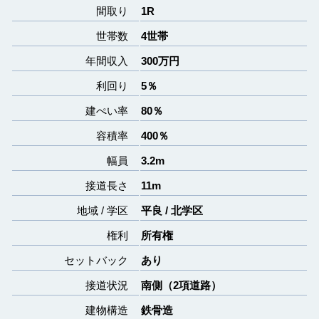
間取り
1R
世帯数
4世帯
年間収入
300
万円
利回り
5％
建ぺい率
80％
容積率
400％
幅員
3.2m
接道長さ
11m
地域 / 学区
平良 / 北学区
権利
所有権
セットバック
あり
接道状況
南側（2項道路）
建物構造
鉄骨造