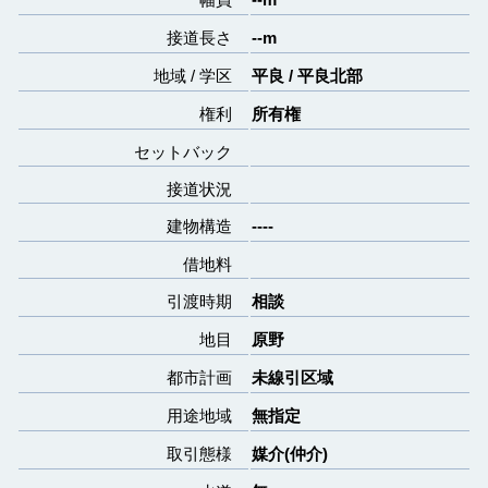
接道長さ
--m
地域 / 学区
平良 / 平良北部
権利
所有権
セットバック
接道状況
建物構造
----
借地料
引渡時期
相談
地目
原野
都市計画
未線引区域
用途地域
無指定
取引態様
媒介(仲介)