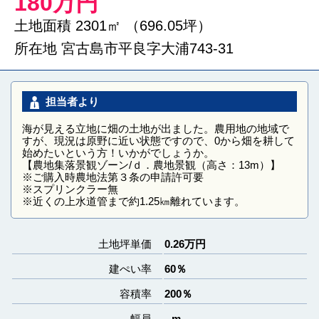
180万円
土地面積 2301㎡ （696.05坪）
所在地 宮古島市平良字大浦743-31
担当者より
海が見える立地に畑の土地が出ました。農用地の地域で
すが、現況は原野に近い状態ですので、0から畑を耕して
始めたいという方！いかがでしょうか。
【農地集落景観ゾーン/ｄ．農地景観（高さ：13m）】
※ご購入時農地法第３条の申請許可要
※スプリンクラー無
※近くの上水道管まで約1.25㎞離れています。
土地坪単価
0.26
万円
建ぺい率
60％
容積率
200％
幅員
--m