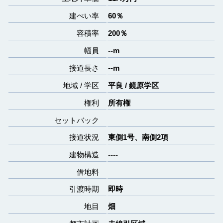
建ぺい率
60％
容積率
200％
幅員
--m
接道長さ
--m
地域 / 学区
平良 / 鏡原学区
権利
所有権
セットバック
接道状況
東側1号、南側2項
建物構造
----
借地料
引渡時期
即時
地目
畑