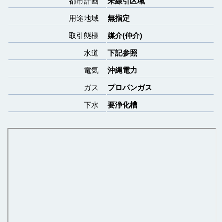
都市計画
未線引区域
用途地域
無指定
取引態様
媒介(仲介)
水道
下記参照
電気
沖縄電力
ガス
プロパンガス
下水
要浄化槽