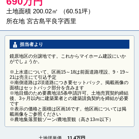
690万円
土地面積 200.02㎡ （60.51坪）
所在地 宮古島平良字西里
担当者より
鏡原地区の分譲地です。これからマイホーム建設にいか
がでしょうか。
※上水道について、区画15～18は前面道路埋設、9・19～
21は売主にて引込予定
※南側道路は2項道路につき要セットバック。掲載画像の
面積はセットバック部分を含みます
※地目畑のため要農地法5条申請許可。土地売買契約締結
後、3ヶ月以内に建築業者との建築請負契約を締結が必要
です
※表示の価格と面積は区画16です。他区画については掲
載画像をご参照ください
※農地集落景観ゾーン/農地景観（高さ13ｍ以下）
土地坪単価
11.4
万円