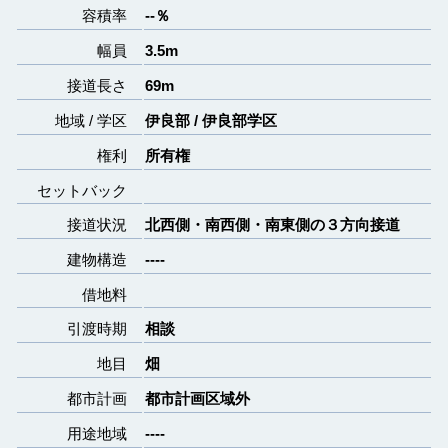
容積率
--％
幅員
3.5m
接道長さ
69m
地域 / 学区
伊良部 / 伊良部学区
権利
所有権
セットバック
接道状況
北西側・南西側・南東側の３方向接道
建物構造
----
借地料
引渡時期
相談
地目
畑
都市計画
都市計画区域外
用途地域
----