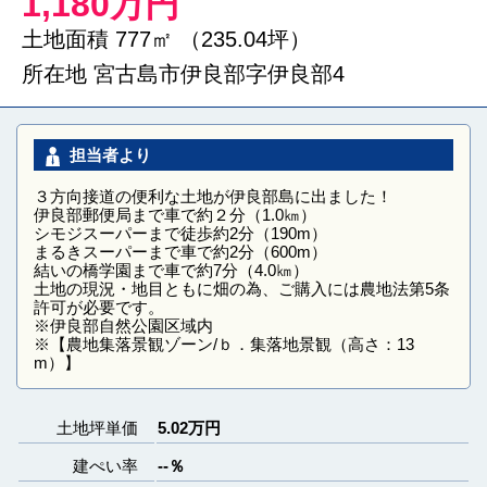
1,180万円
土地面積 777㎡ （235.04坪）
所在地 宮古島市伊良部字伊良部4
担当者より
３方向接道の便利な土地が伊良部島に出ました！
伊良部郵便局まで車で約２分（1.0㎞）
シモジスーパーまで徒歩約2分（190m）
まるきスーパーまで車で約2分（600m）
結いの橋学園まで車で約7分（4.0㎞）
土地の現況・地目ともに畑の為、ご購入には農地法第5条
許可が必要です。
※伊良部自然公園区域内
※【農地集落景観ゾーン/ｂ．集落地景観（高さ：13
m）】
土地坪単価
5.02
万円
建ぺい率
--％