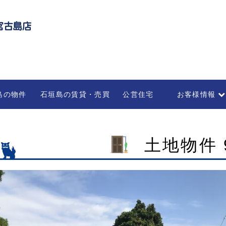
島の物件
石垣島の賃貸・売買
公営住宅
お客様情報
不動産の管理・
部屋を借りる
法人のお客様
土地物件 