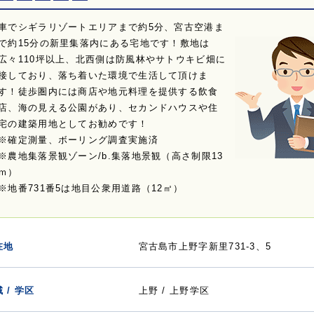
車でシギラリゾートエリアまで約5分、宮古空港ま
で約15分の新里集落内にある宅地です！敷地は
広々110坪以上、北西側は防風林やサトウキビ畑に
接しており、落ち着いた環境で生活して頂けま
す！徒歩圏内には商店や地元料理を提供する飲食
店、海の見える公園があり、セカンドハウスや住
宅の建築用地としてお勧めです！
※確定測量、ボーリング調査実施済
※農地集落景観ゾーン/b.集落地景観（高さ制限13
ｍ）
※地番731番5は地目公衆用道路（12㎡）
在地
宮古島市上野字新里731-3、5
 / 学区
上野 / 上野学区