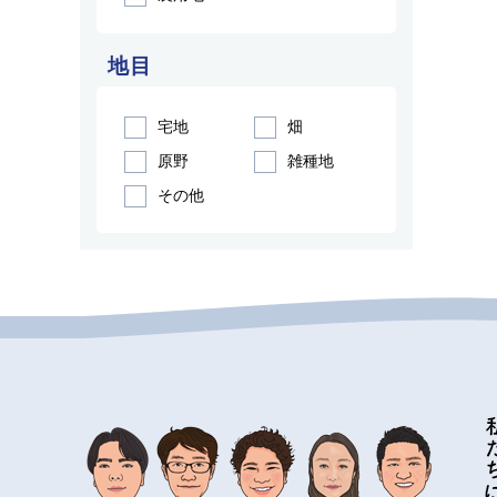
地目
宅地
畑
原野
雑種地
その他