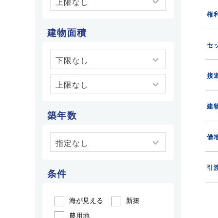
権
建物面積
セ
接
建
築年数
借
引
条件
海が見える
新築
農用地