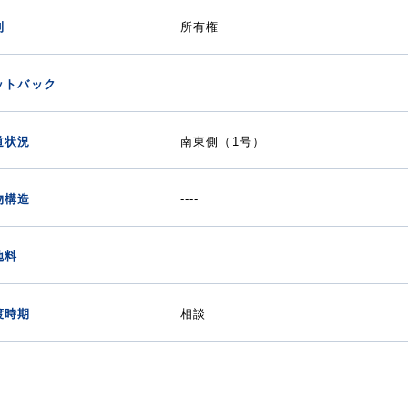
利
所有権
ットバック
道状況
南東側（1号）
物構造
----
地料
渡時期
相談