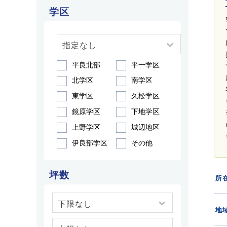
学区
平良北部
平一学区
北学区
南学区
東学区
久松学区
鏡原学区
下地学区
上野学区
城辺地区
伊良部学区
その他
坪数
所
地域