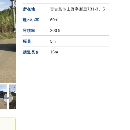
所在地
宮古島市上野字新里731-3、5
建ぺい率
60％
容積率
200％
幅員
5m
接道長さ
16m
»