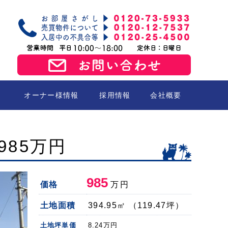
オーナー様情報
採用情報
会社概要
売買
985万円
985
価格
万円
土地面積
394.95㎡ （119.47坪）
土地坪単価
8.24
万円