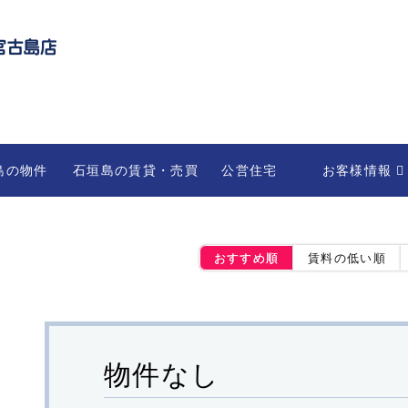
島の物件
石垣島の賃貸・売買
公営住宅
お客様情報
不動産の管理・
部屋を借りる
法人のお客様
おすすめ順
賃料の低い順
物件なし